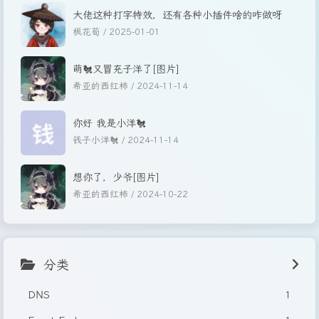
大佬这种打字特效，还有各种小插件啥的咋做呀
枫花荀 /
2025-01-01
萌🐔又冒充子洋了[图片]
希亚的西红柿 /
2024-11-14
你好 我是小洋🐔
钱子小洋🐔 /
2024-11-14
想你了，少爷[图片]
希亚的西红柿 /
2024-10-22
分类
DNS
1