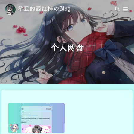
希亚的西红柿のBlog
个人网盘