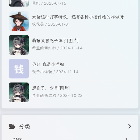
片]
星纪 /
2025-04-15
大佬这种打字特效，还有各种小插件啥的咋做呀
枫花荀 /
2025-01-01
萌🐔又冒充子洋了[图片]
希亚的西红柿 /
2024-11-14
你好 我是小洋🐔
钱子小洋🐔 /
2024-11-14
想你了，少爷[图片]
希亚的西红柿 /
2024-10-22
分类
DNS
1