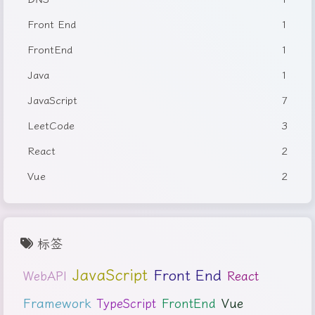
Front End
1
FrontEnd
1
Java
1
JavaScript
7
LeetCode
3
React
2
Vue
2
标签
JavaScript
Front End
React
WebAPI
Framework
FrontEnd
Vue
TypeScript