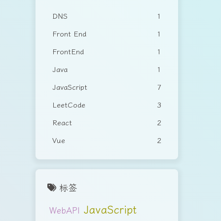
DNS
1
Front End
1
FrontEnd
1
Java
1
JavaScript
7
LeetCode
3
React
2
Vue
2
标签
JavaScript
WebAPI