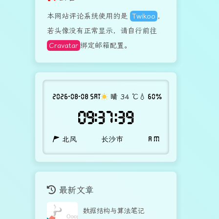
本网站评论系统使用的是
Twikoo
,
若头像没有正常显示，请自行前往
Cravatar
绑定邮箱配置。
2026-08-08 SAT
晴
34
℃
💧 60%
09:37:40
北风
长沙市
A M
最新文章
数据结构与算法笔记