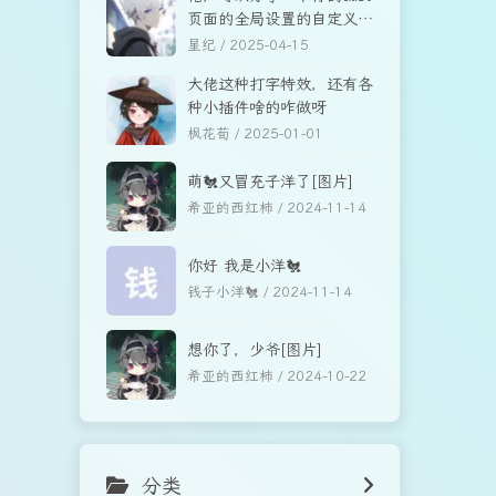
页面的全局设置的自定义头
部和自定义内容的程序吗？
星纪 /
2025-04-15
感觉你的好好看[图片]
大佬这种打字特效，还有各
种小插件啥的咋做呀
枫花荀 /
2025-01-01
萌🐔又冒充子洋了[图片]
希亚的西红柿 /
2024-11-14
你好 我是小洋🐔
钱子小洋🐔 /
2024-11-14
想你了，少爷[图片]
希亚的西红柿 /
2024-10-22
分类