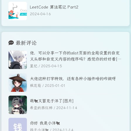
LeetCode 算法笔记 Part2
2024-04-16
最新评论
佬，可以分享一下你的alist页面的全局设置的自定
义头部和自定义内容的程序吗？感觉你的好好看[图
片]
星纪 /
2025-04-15
大佬这种打字特效，还有各种小插件啥的咋做呀
枫花荀 /
2025-01-01
萌🐔又冒充子洋了[图片]
希亚的西红柿 /
2024-11-14
你好 我是小洋🐔
钱子小洋🐔 /
2024-11-14