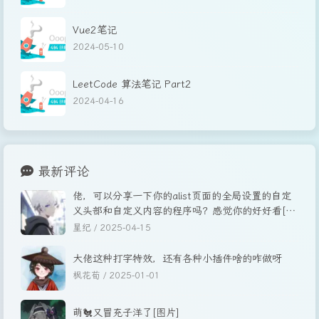
Vue2笔记
2024-05-10
LeetCode 算法笔记 Part2
2024-04-16
最新评论
佬，可以分享一下你的alist页面的全局设置的自定
义头部和自定义内容的程序吗？感觉你的好好看[图
片]
星纪 /
2025-04-15
大佬这种打字特效，还有各种小插件啥的咋做呀
枫花荀 /
2025-01-01
萌🐔又冒充子洋了[图片]