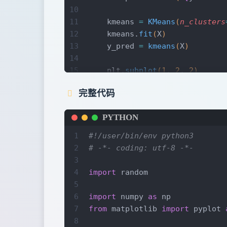
38
)
10
39
11
    kmeans 
=
 KMeans
(
n_clusters
40
            # 中心点最大更新值小
12
    kmeans.
fit
(
X
)
41
            if
 np.
abs
(
self
.cen
13
    y_pred 
=
 kmeans
(
X
)
42
                break
14
43
15
    plt.
subplot
(
1
, 
2
, 
2
)
44
            # 将更新后的均值作
16
    plt.
title
(
"Clustering"
)
45
            self
.centers 
=
 cen
完整代码
17
    for
 label 
in
 range
(
n_class
46
18
        plt.
scatter
(
X
[
y_pred 
=
47
    def
 __call__
(
self
, 
X
: np.n
PYTHON
19
48
        return
 np.
array
(
[
np.
ar
20
    plt.
scatter
(
kmeans.centers
1
#!/user/bin/env python3
21
2
# -*- coding: utf-8 -*-
22
    plt.
show
(
)
3
4
import
 random
5
6
import
 numpy 
as
 np
7
from
 matplotlib 
import
 pyplot 
8