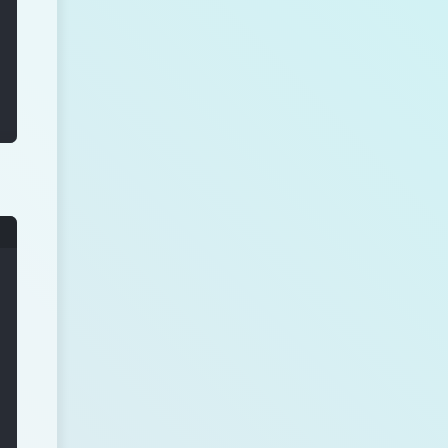
 x 
in
 X
]
)
# 每一点类别为最近的中心点类别，返回下标