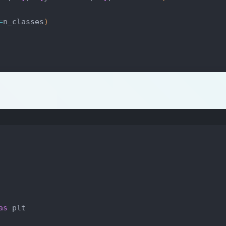
=
n_classes
)
于eps则停止迭代
ters 
-
 centers
)
.
max
(
)
<
 self
.eps:
为各类别中心点
ters
es
)
:
=
 label, 
0
]
, X
[
y_pred 
==
 label, 
1
]
, 
marker
=
"."
)
darray
)
:
gmin
(
np.linalg.
norm
(
self
.centers 
-
 x, 
axis
=
1
)
)
for
[
:, 
0
]
, kmeans.centers
[
:, 
1
]
, 
marker
=
"*"
)
as
 plt