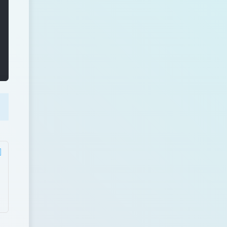
terations, eps, 
None