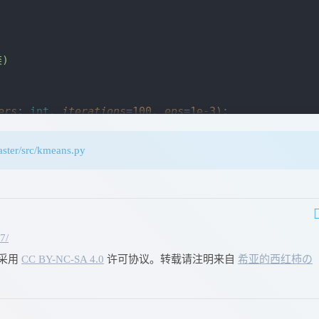
类)
ers
: 
int
, 
iterations
=
100
, 
eps
=
1e-3
)
:
aster/src/kmeans.py
): 聚类类别数.
, optional): 迭代次数, 默认为100.
tional): 中心点最小更新量, 默认为1e-3.
iterations, 
self
.eps, 
self
.centers 
=
 n_clusters, i
7/
采用
CC BY-NC-SA 4.0
许可协议。转载请注明来自
希亚的西红柿の
y
)
:
入