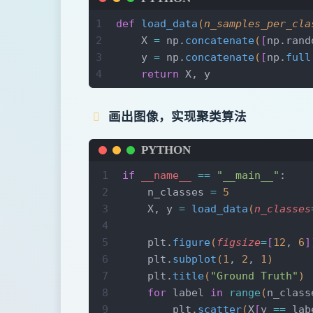
19
        self
.n_clusters, 
self
.
20
1
def
 load_data
(
n_samples_per_cla
21
    def
 fit
(
self
, 
X
: np.ndarra
2
    X 
=
 np.
concatenate
(
[
np.rand
22
        """
3
    y 
=
 np.
concatenate
(
[
np.
full
23
        Args:
4
    return
 X, y
24
            X (np.ndarray): 输
25
        """
画出图像，实现聚类算法
26
        # 随机选择k个点作为中心点
27
        self
.centers 
=
 X
[
rando
PYTHON
28
29
        for
 _ 
in
 range
(
self
.it
1
if
 __name__
 ==
 "__main__"
:
30
            y_pred 
=
 self
(
X
)
2
    n_classes 
=
 5
31
3
    X, y 
=
 load_data
(
n_classes
32
            # 各类别的均值作为新
4
33
            centers 
=
 np.
stack
5
    plt.
figure
(
figsize
=
[
12
, 
6
]
34
[
6
    plt.
subplot
(
1
, 
2
, 
1
)
35
                    #
7
    plt.
title
(
"Ground Truth"
)
36
                    np.
mean
(
X
[
8
    for
 label 
in
 range
(
n_class
37
]
9
        plt.
scatter
(
X
[
y 
==
 lab