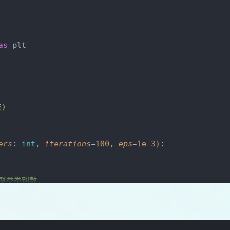
as
 plt
类)
ers
: 
int
, 
iterations
=
100
, 
eps
=
1e-3
)
:
): 聚类类别数.
, optional): 迭代次数, 默认为100.
tional): 中心点最小更新量, 默认为1e-3.