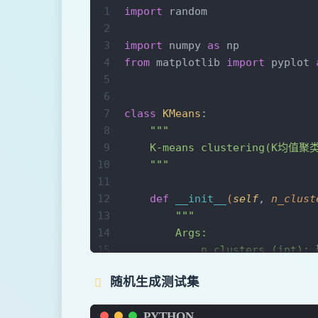
1
import
 random
2
3
import
 numpy 
as
 np
4
from
 matplotlib 
import
 pyplot 
5
6
7
class
 KMeans
:
8
    """
9
    K-means clustering(K均值聚
10
    """
11
12
    def
 __init__
(
self
, 
n_clust
13
        """
14
        Args:
15
            n_clusters (int
16
            iterations (int
随机生成测试集
17
            eps (float, op
18
        """
PYTHON