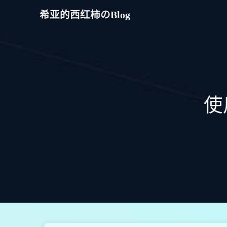
希亚的西红柿のBlog
使