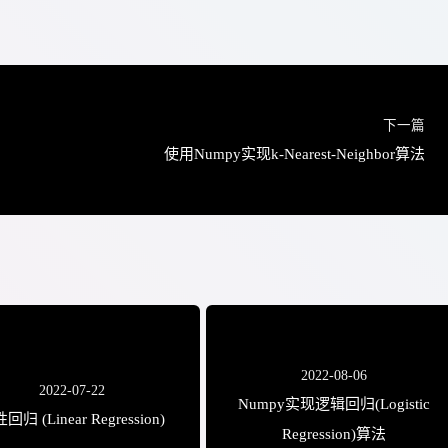
m.
sample
(
range
(
len
(
X
)
)
, 
self
.n_clusters
)
]
# rang
erations
)
:
下一篇
使用Numpy实现k-Nearest-Neighbor算法
的中心点,
(
 存在元素属于类别i则计算类别i所有点的均值，否则随机选择一个点作为类别
y_pred 
==
 i
]
, 
axis
=
0
)
if
 np.
any
(
y_pred 
==
 i
)
else
 
2022-08-06
于eps则停止迭代
2022-07-22
ters 
-
 centers
)
.
max
(
)
<
 self
.eps:
Numpy实现逻辑回归(Logistic
回归 (Linear Regression)
Regression)算法