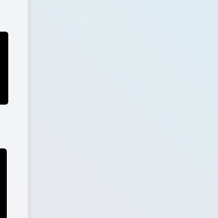
e(len(X))返回一个迭代对象 random.sample截取一段数字返回
i的均值
random.
choice
(
X
)
for
 i 
in
 range
(
self
.n_clusters
)