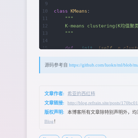
9
10
class
 KMeans
:
11
    """
12
    K-means clustering(K均值聚
13
    """
14
15
    def
 __init__
(
self
, 
n_clust
16
        """
17
        Args:
源码参考自
https://github.com/luokn/ml/blob/m
18
            n_clusters (int
19
            iterations (int
20
            eps (float, op
21
        """
文章作者:
希亚的西红柿
22
        self
.n_clusters, 
self
.
文章链接:
http://blog.refrain.site/posts/170bc01
23
版权声明:
本博客所有文章除特别声明外，均
24
    def
 fit
(
self
, 
X
: np.ndarra
Blog
！
25
        """
26
        Args:
27
            X (np.ndarray): 输