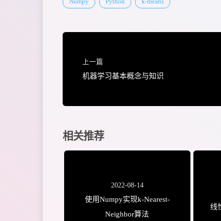
Numpy
Python
k-means
28
        """
29
        # 随机选择k个点作为中心点
30
        self
.centers 
=
 X
[
rando
31
32
        for
 _ 
in
 range
(
self
.it
上一篇
33
            y_pred 
=
 self
(
X
)
机器学习基本概念与知识
34
35
            # 各类别的均值作为新
36
            centers 
=
 np.
stack
37
[
38
                    #
相关推荐
39
                    np.
mean
(
X
[
40
]
41
)
42
2022-08-14
43
            # 中心点最大更新值小
44
            if
 np.
abs
(
self
.cen
使用Numpy实现k-Nearest-
线性
45
                break
Neighbor算法