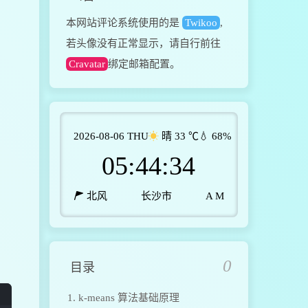
本网站评论系统使用的是
Twikoo
,
若头像没有正常显示，请自行前往
Cravatar
绑定邮箱配置。
2026-08-06 THU
晴
33
℃
💧 68%
05:44:35
北风
长沙市
A M
0
目录
1.
k-means 算法基础原理