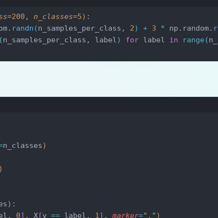
iterations, 
self
.eps, 
self
.centers 
=
 n_clusters, i
ss
=
200
, 
n_classes
=
5
)
:
y
)
:
om.
randn
(
n_samples_per_class, 
2
)
+
 3
 *
 np.random.
r
(
n_samples_per_class, label
)
for
 label 
in
 range
(
n_
入
m.
sample
(
range
(
len
(
X
)
)
, 
self
.n_clusters
)
]
# rang
erations
)
:
=
n_classes
)
的中心点,
(
)
 存在元素属于类别i则计算类别i所有点的均值，否则随机选择一个点作为类别
y_pred 
==
 i
]
, 
axis
=
0
)
if
 np.
any
(
y_pred 
==
 i
)
else
 
es
)
:
el, 
0
]
, X
[
y 
==
 label, 
1
]
, 
marker
=
"."
)